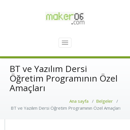
Skip
to
content
Robotik, 3D, Kodlama
maker06.com
Toggle
navigation
BT ve Yazılım Dersi
Öğretim Programının Özel
Amaçları
Ana sayfa
/
Belgeler
/
BT ve Yazılım Dersi Öğretim Programının Özel Amaçları